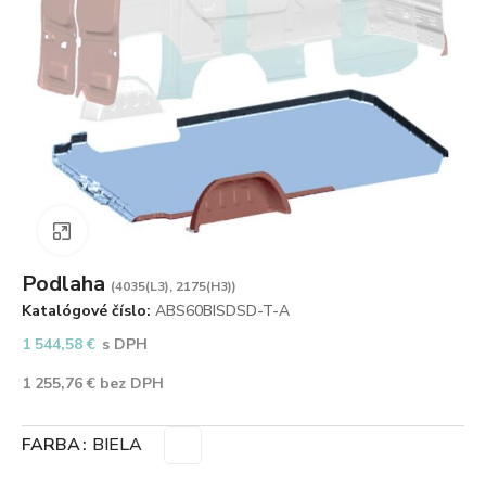
Zväčšiť obrázok
Podlaha
(4035(L3), 2175(H3))
Katalógové číslo:
ABS60BISDSD-T-A
1 544,58
€
s DPH
1 255,76
€
bez DPH
FARBA
BIELA