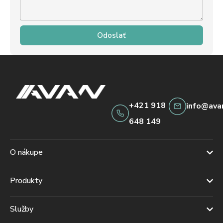
Odoslať
+421 918
info@ava
648 149
O nákupe
Produkty
Služby