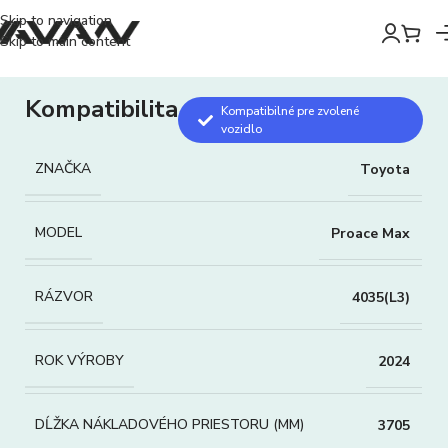
Skip to navigation
Skip to main content
Kompatibilita
Kompatibilné pre zvolené
vozidlo
ZNAČKA
Toyota
MODEL
Proace Max
RÁZVOR
4035(L3)
ROK VÝROBY
2024
DĹŽKA NÁKLADOVÉHO PRIESTORU (MM)
3705