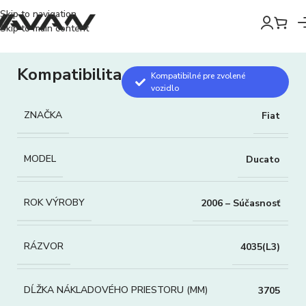
Skip to navigation
Skip to main content
Kompatibilita
Kompatibilné pre zvolené
vozidlo
ZNAČKA
Fiat
MODEL
Ducato
ROK VÝROBY
2006 – Súčasnosť
RÁZVOR
4035(L3)
DĹŽKA NÁKLADOVÉHO PRIESTORU (MM)
3705