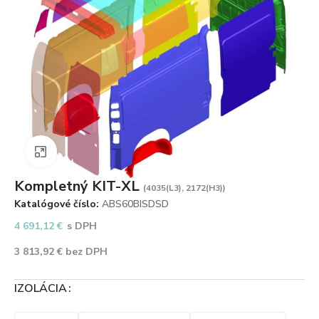
Zväčšiť obrázok
Kompletný KIT-XL
(4035(L3), 2172(H3))
Katalógové číslo:
ABS60BISDSD
4 691,12
€
s DPH
3 813,92
€
bez DPH
IZOLÁCIA