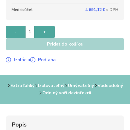
Medzisúčet:
4 691,12
€
-
+
Pridať do košíka
Izolácia
Podlaha
Extra ľahký
Izolovateľný
Umývateľný
Vodeodolný
Odolný voči dezinfekcii
Popis