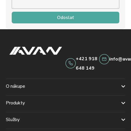
Odoslať
+421 918
info@ava
648 149
O nákupe
Produkty
Služby