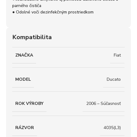
parného čističa
● Odolné voči dezinfekčným prostriedkom
Kompatibilita
ZNAČKA
Fiat
MODEL
Ducato
ROK VÝROBY
2006 – Súčasnosť
RÁZVOR
4035(L3)