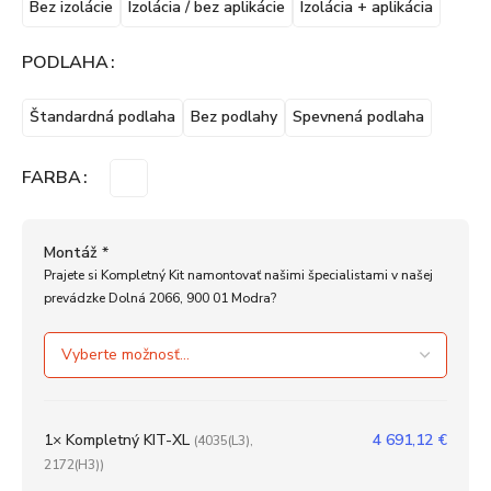
Bez izolácie
Izolácia / bez aplikácie
Izolácia + aplikácia
PODLAHA
Štandardná podlaha
Bez podlahy
Spevnená podlaha
FARBA
Montáž
*
Prajete si Kompletný Kit namontovať našimi špecialistami v našej
prevádzke Dolná 2066, 900 01 Modra?
1×
Kompletný KIT-XL
4 691,12
€
(4035(L3),
2172(H3))