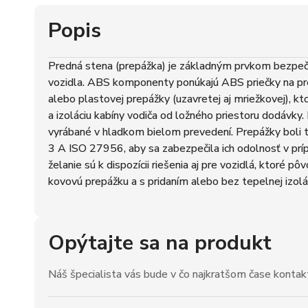
Popis
Predná stena (prepážka) je základným prvkom bezpečn
vozidla. ABS komponenty ponúkajú ABS priečky na pr
alebo plastovej prepážky (uzavretej aj mriežkovej), k
a izoláciu kabíny vodiča od ložného priestoru dodávky.
vyrábané v hladkom bielom prevedení. Prepážky boli
3 A ISO 27956, aby sa zabezpečila ich odolnosť v prí
želanie sú k dispozícii riešenia aj pre vozidlá, ktoré p
kovovú prepážku a s pridaním alebo bez tepelnej izolá
Opýtajte sa na produkt
Náš špecialista vás bude v čo najkratšom čase kontak