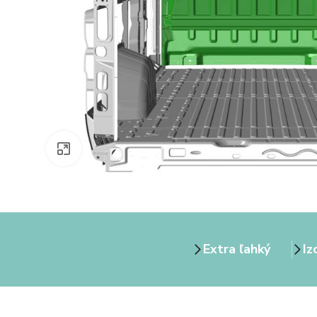
Zväčšiť obrázok
Extra ľahký
Iz