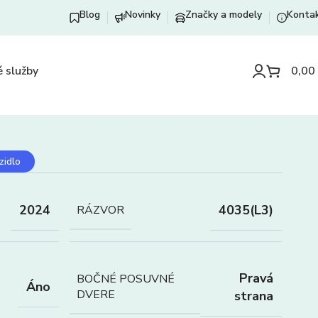
Blog
Novinky
Značky a modely
Konta
 služby
0,00
zidlo
2024
4035(L3)
RÁZVOR
Pravá
BOČNÉ POSUVNÉ
Áno
DVERE
strana