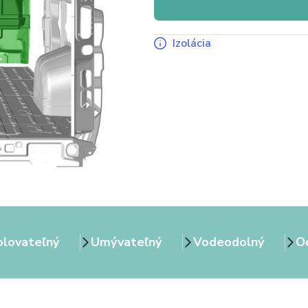
Izolácia
olovateľný
Umývateľný
Vodeodolný
Od