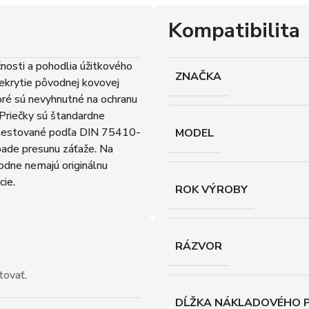
Kompatibilita
osti a pohodlia úžitkového
ZNAČKA
ekrytie pôvodnej kovovej
toré sú nevyhnutné na ochranu
 Priečky sú štandardne
 testované podľa DIN 75410-
MODEL
pade presunu záťaže. Na
ôvodne nemajú originálnu
cie.
ROK VÝROBY
RÁZVOR
tovať.
DĹŽKA NÁKLADOVÉHO P