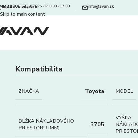
+421 905 573 676
info@avan.sk
Skip to navigation
Po - Pi 8:00 - 17:00
Skip to main content
Kompatibilita
Toyota
ZNAČKA
MODEL
VÝŠKA
DĹŽKA NÁKLADOVÉHO
3705
NÁKLAD
PRIESTORU (MM)
PRIESTO