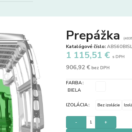
Prepážka
(4035
Katalógové číslo:
ABS60BIS
1 115,51
€
s DPH
906,92
€
bez DPH
FARBA
BIELA
IZOLÁCIA
Bez izolácie
Izol
-
+