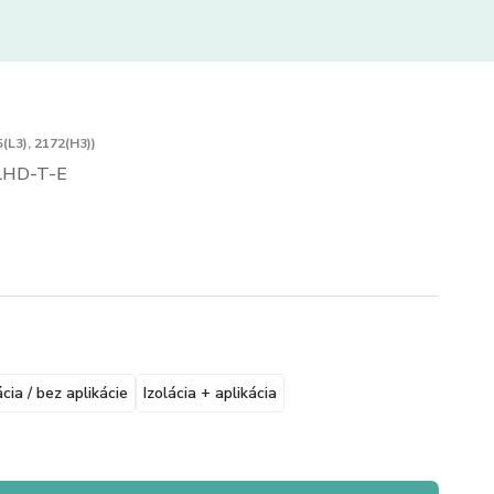
(L3), 2172(H3))
LHD-T-E
ácia / bez aplikácie
Izolácia + aplikácia