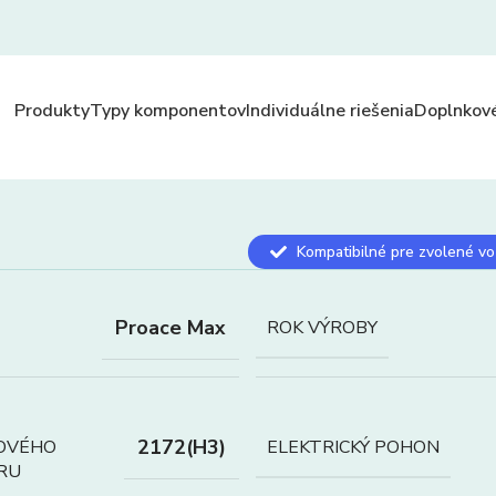
Produkty
Typy komponentov
Individuálne riešenia
Doplnkové
Kompatibilné pre zvolené vo
Proace Max
ROK VÝROBY
2172(H3)
OVÉHO
ELEKTRICKÝ POHON
RU