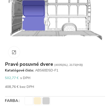
Zväčšiť obrázok
Pravé posuvné dvere
(4035(XL), 2172(H3))
Katalógové číslo:
ABS60DSD-F1
502,77
€
s DPH
408,76
€
bez DPH
FARBA