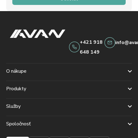
+421 918
info@ava
648 149
O nákupe
Produkty
Služby
Spoločnosť