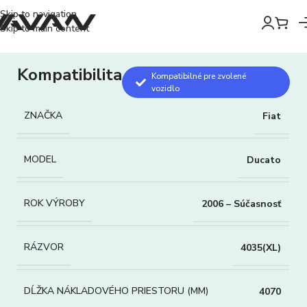
Skip to navigation
Skip to main content
Kompatibilita
Kompatibilné pre zvolené
vozidlo
ZNAČKA
Fiat
MODEL
Ducato
ROK VÝROBY
2006 – Súčasnosť
RÁZVOR
4035(XL)
DĹŽKA NÁKLADOVÉHO PRIESTORU (MM)
4070