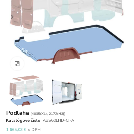
Zväčšiť obrázok
Podlaha
(4035(XL), 2172(H3))
Katalógové číslo:
ABS60LHD-CI-A
1 665,03
€
s DPH