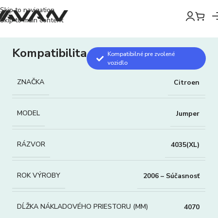
Skip to navigation
Skip to main content
Kompatibilita
Kompatibilné pre zvolené
vozidlo
ZNAČKA
Citroen
MODEL
Jumper
RÁZVOR
4035(XL)
ROK VÝROBY
2006 – Súčasnosť
DĹŽKA NÁKLADOVÉHO PRIESTORU (MM)
4070