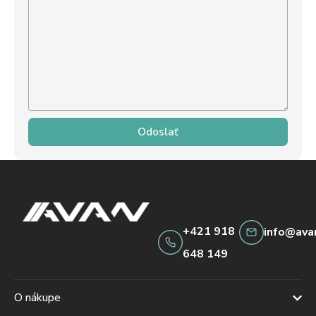
Odoslať
+421 918
info@ava
648 149
O nákupe