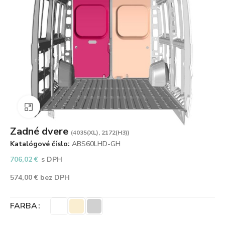
Zväčšiť obrázok
Zadné dvere
(4035(XL), 2172(H3))
Katalógové číslo:
ABS60LHD-GH
706,02
€
s DPH
574,00
€
bez DPH
FARBA