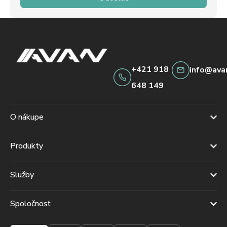
+421 918
info@ava
648 149
O nákupe
Produkty
Služby
Spoločnosť