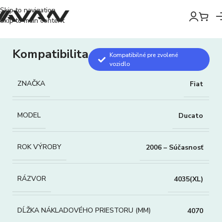
Skip to navigation
Skip to main content
Kompatibilita
Kompatibilné pre zvolené
vozidlo
ZNAČKA
Fiat
MODEL
Ducato
ROK VÝROBY
2006 – Súčasnosť
RÁZVOR
4035(XL)
DĹŽKA NÁKLADOVÉHO PRIESTORU (MM)
4070