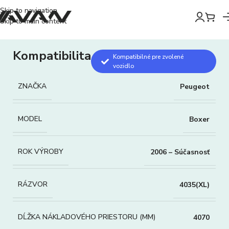
Skip to navigation
Skip to main content
Kompatibilita
Kompatibilné pre zvolené
vozidlo
ZNAČKA
Peugeot
MODEL
Boxer
ROK VÝROBY
2006 – Súčasnosť
RÁZVOR
4035(XL)
DĹŽKA NÁKLADOVÉHO PRIESTORU (MM)
4070