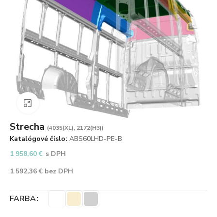
Zväčšiť obrázok
Strecha
(4035(XL), 2172(H3))
Katalógové číslo:
ABS60LHD-PE-B
1 958,60
€
s DPH
1 592,36
€
bez DPH
FARBA