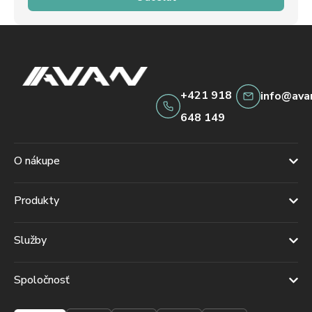
+421 918
info@ava
648 149
O nákupe
Produkty
Služby
Spoločnosť