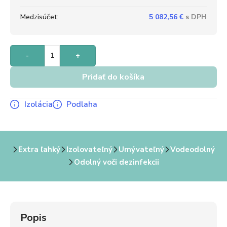
Medzisúčet:
5 082,56
€
-
+
Pridať do košíka
Izolácia
Podlaha
Extra ľahký
Izolovateľný
Umývateľný
Vodeodolný
Odolný voči dezinfekcii
Popis