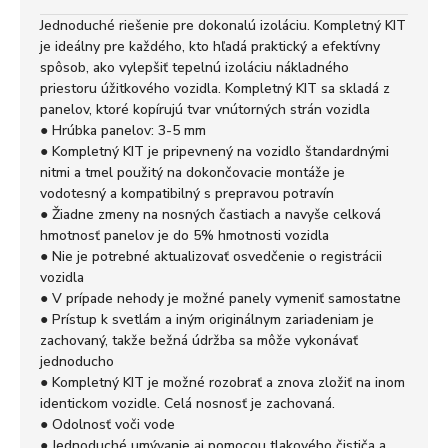
Jednoduché riešenie pre dokonalú izoláciu. Kompletný KIT
je ideálny pre každého, kto hľadá praktický a efektívny
spôsob, ako vylepšiť tepelnú izoláciu nákladného
priestoru úžitkového vozidla. Kompletný KIT sa skladá z
panelov, ktoré kopírujú tvar vnútorných strán vozidla
● Hrúbka panelov: 3-5 mm
● Kompletný KIT je pripevnený na vozidlo štandardnými
nitmi a tmel použitý na dokončovacie montáže je
vodotesný a kompatibilný s prepravou potravín
● Žiadne zmeny na nosných častiach a navyše celková
hmotnosť panelov je do 5% hmotnosti vozidla
● Nie je potrebné aktualizovať osvedčenie o registrácii
vozidla
● V prípade nehody je možné panely vymeniť samostatne
● Prístup k svetlám a iným originálnym zariadeniam je
zachovaný, takže bežná údržba sa môže vykonávať
jednoducho
● Kompletný KIT je možné rozobrať a znova zložiť na inom
identickom vozidle. Celá nosnosť je zachovaná.
● Odolnosť voči vode
● Jednoduché umývanie aj pomocou tlakového čističa a