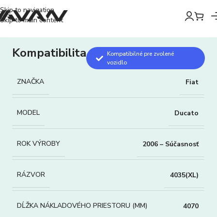
Skip to navigation
Skip to main content
Kompatibilita
Kompatibilné pre zvolené
vozidlo
ZNAČKA
Fiat
MODEL
Ducato
ROK VÝROBY
2006 – Súčasnosť
RÁZVOR
4035(XL)
DĹŽKA NÁKLADOVÉHO PRIESTORU (MM)
4070