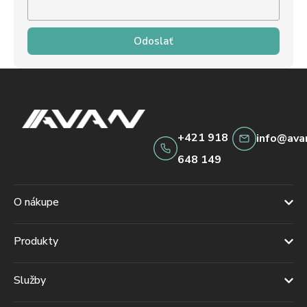
Odoslať
+421 918
info@ava
648 149
O nákupe
Produkty
Služby