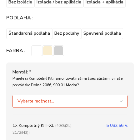
Bez izolácie
Izolácia / bez aplikácie
Izolácia + aplikácia
PODLAHA
Štandardná podlaha
Bez podlahy
Spevnená podlaha
FARBA
Montáž
*
Prajete si Kompletný Kit namontovať našimi špecialistami v našej
prevádzke Dolná 2066, 900 01 Modra?
1×
Kompletný KIT-XL
5 082,56
€
(4035(XL),
2172(H3))