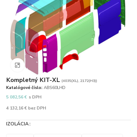
Zväčšiť obrázok
Kompletný KIT-XL
(4035(XL), 2172(H3))
Katalógové číslo:
ABS60LHD
5 082,56
€
s DPH
4 132,16
€
bez DPH
IZOLÁCIA