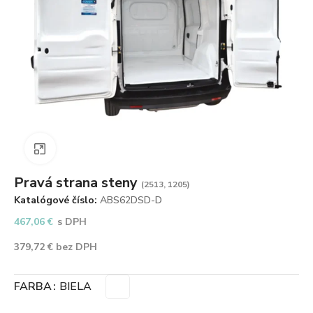
Zväčšiť obrázok
Pravá strana steny
(2513, 1205)
Katalógové číslo:
ABS62DSD-D
467,06
€
s DPH
379,72
€
bez DPH
FARBA
BIELA