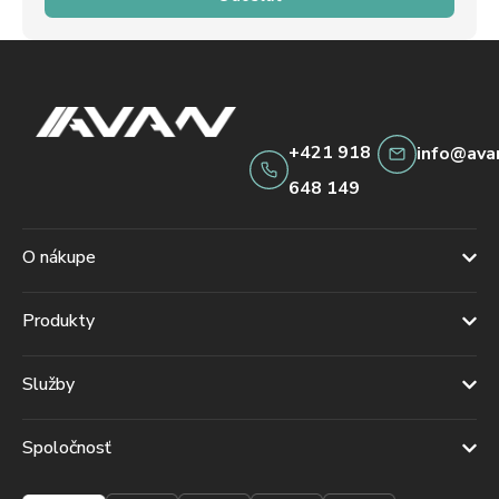
+421 918
info@ava
648 149
O nákupe
Produkty
Služby
Spoločnosť