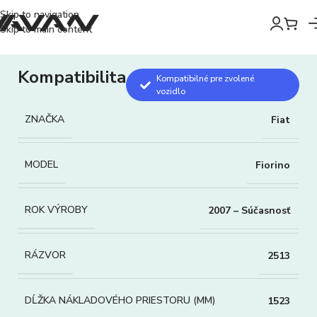
Skip to navigation
Skip to main content
Kompatibilita
Kompatibilné pre zvolené
vozidlo
ZNAČKA
Fiat
MODEL
Fiorino
ROK VÝROBY
2007 – Súčasnosť
RÁZVOR
2513
DĹŽKA NÁKLADOVÉHO PRIESTORU (MM)
1523