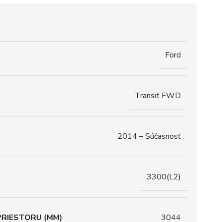
Ford
Transit FWD
2014 – Súčasnosť
3300(L2)
RIESTORU (MM)
3044