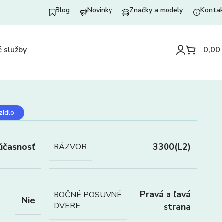
Blog
Novinky
Značky a modely
Konta
 služby
0,00
zidlo
účasnosť
3300(L2)
RÁZVOR
Pravá a ľavá
BOČNÉ POSUVNÉ
Nie
DVERE
strana