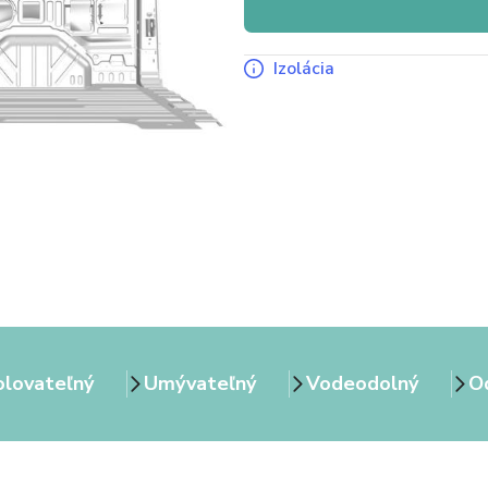
Izolácia
olovateľný
Umývateľný
Vodeodolný
Od