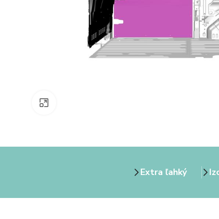
Zväčšiť obrázok
Extra ľahký
Iz