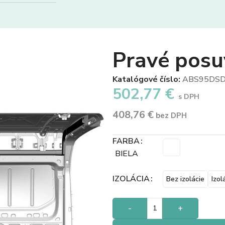
Pravé posu
Katalógové číslo:
ABS95DSD
502,77
€
s DPH
408,76
€
bez DPH
FARBA
BIELA
IZOLÁCIA
Bez izolácie
Izol
-
+