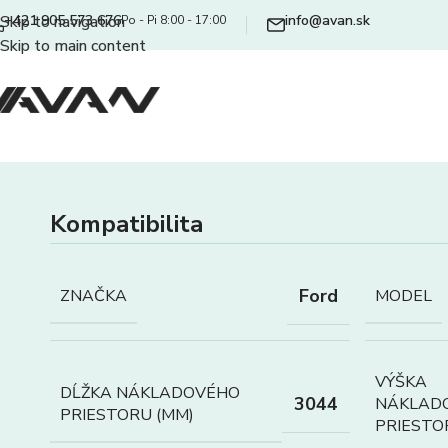
+421 905 573 676
info@avan.sk
Skip to navigation
Po - Pi 8:00 - 17:00
Skip to main content
Kompatibilita
Ford
ZNAČKA
MODEL
VÝŠKA
DĹŽKA NÁKLADOVÉHO
3044
NÁKLAD
PRIESTORU (MM)
PRIESTO