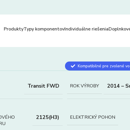
Produkty
Typy komponentov
Individuálne riešenia
Doplnkové
Kompatibilné pre zvolené vo
Transit FWD
2014 – S
ROK VÝROBY
2125(H3)
OVÉHO
ELEKTRICKÝ POHON
RU