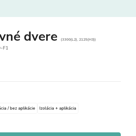
vné dvere
(3300(L2), 2125(H3))
-F1
ácia / bez aplikácie
Izolácia + aplikácia