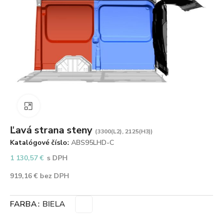
Zväčšiť obrázok
Ľavá strana steny
(3300(L2), 2125(H3))
Katalógové číslo:
ABS95LHD-C
1 130,57
€
s DPH
919,16
€
bez DPH
FARBA
BIELA