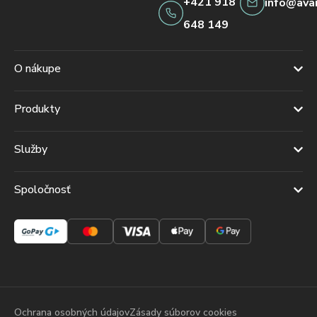
+421 918
info@ava
648 149
O nákupe
Produkty
Služby
Spoločnosť
Ochrana osobných údajov
Zásady súborov cookies