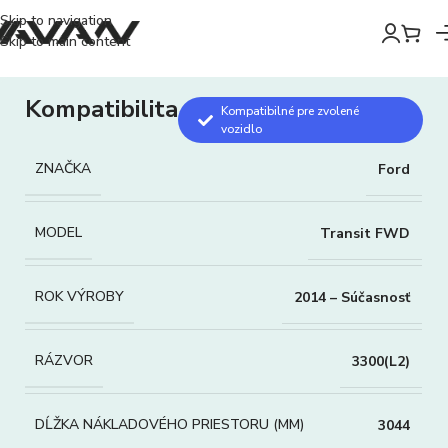
Skip to navigation
Skip to main content
Kompatibilita
Kompatibilné pre zvolené
vozidlo
ZNAČKA
Ford
MODEL
Transit FWD
ROK VÝROBY
2014 – Súčasnosť
RÁZVOR
3300(L2)
DĹŽKA NÁKLADOVÉHO PRIESTORU (MM)
3044