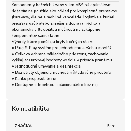
Komponenty bočných krytov stien ABS sú optimálnym
riešením na použitie ako základ pre komplexné prestavby
(karavany, dielne a mobilné kancelárie, logistika a kuriéri,
preprava osôb alebo zmiešaná doprava) rýchlo a
ekonomicky s flexibilitou možnosti na zakúpenie
komponentov samostatne.
Výhody, ktoré ponúkajú kryty bočných stien:
● Plug & Play systém pre jednoduchú a rýchlu montáž
● Celková ochrana nákladného priestoru, zachovanie
vyššej zostatkovej hodnoty vozidla v prípade prenájmu
● Jednoduché umývanie a dezinfekcia
● Bez straty objemu a nosnosti nákladového priestoru
● Ľahko prispôsobiteľné
● Dostupné s tepelnou izoláciou alebo bez nej
Kompatibilita
ZNAČKA
Ford