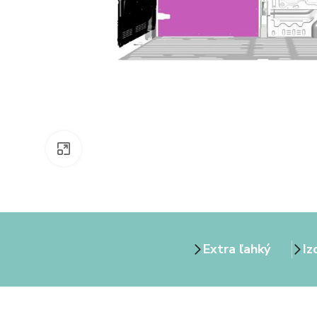
Zväčšiť obrázok
Extra ľahký
Iz