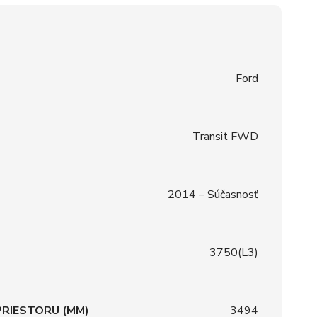
Ford
Transit FWD
2014 – Súčasnosť
3750(L3)
RIESTORU (MM)
3494