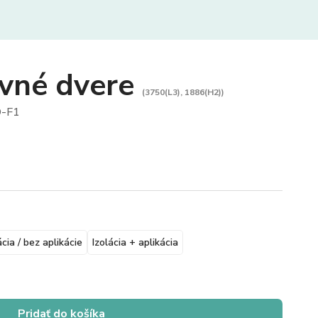
vné dvere
(3750(L3), 1886(H2))
-F1
ácia / bez aplikácie
Izolácia + aplikácia
Pridať do košíka