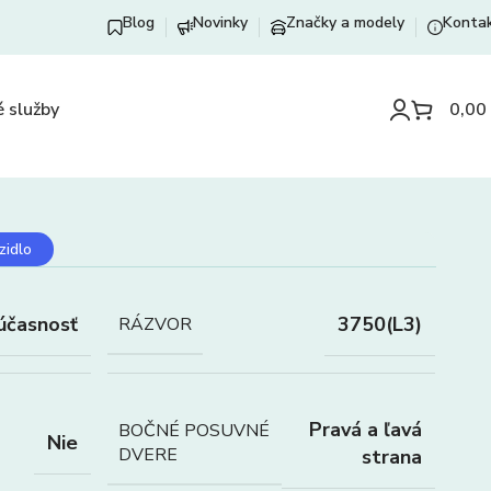
Blog
Novinky
Značky a modely
Konta
 služby
0,00
zidlo
účasnosť
3750(L3)
RÁZVOR
Pravá a ľavá
BOČNÉ POSUVNÉ
Nie
DVERE
strana