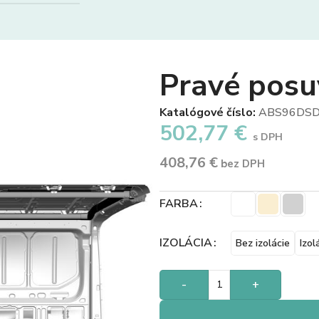
Pravé posu
Katalógové číslo:
ABS96DSD
502,77
€
s DPH
408,76
€
bez DPH
FARBA
IZOLÁCIA
Bez izolácie
Izol
-
+