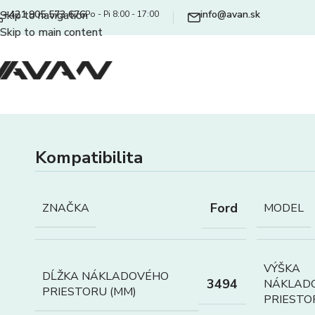
+421 905 573 676
info@avan.sk
Skip to navigation
Po - Pi 8:00 - 17:00
Skip to main content
Kompatibilita
Ford
ZNAČKA
MODEL
VÝŠKA
DĹŽKA NÁKLADOVÉHO
3494
NÁKLAD
PRIESTORU (MM)
PRIESTO