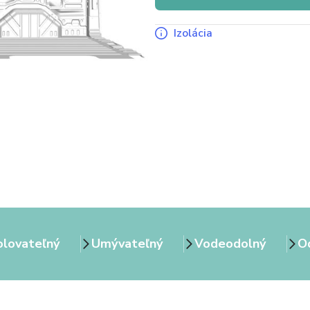
Izolácia
olovateľný
Umývateľný
Vodeodolný
Od