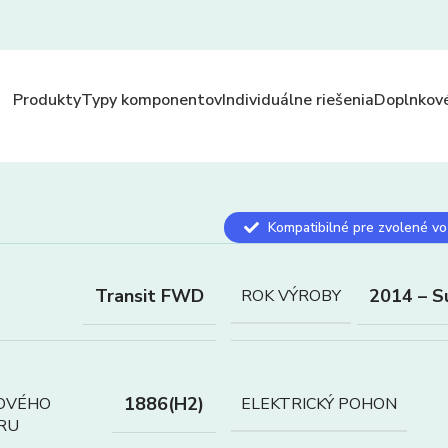
Produkty
Typy komponentov
Individuálne riešenia
Doplnkové
Kompatibilné pre zvolené vo
Transit FWD
2014 – S
ROK VÝROBY
1886(H2)
OVÉHO
ELEKTRICKÝ POHON
RU