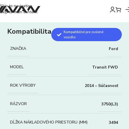
Skip to navigation
Skip to main content
Kompatibilita
Kompatibilné pre zvolené
vozidlo
ZNAČKA
Ford
MODEL
Transit FWD
ROK VÝROBY
2014 – Súčasnosť
RÁZVOR
3750(L3)
DĹŽKA NÁKLADOVÉHO PRIESTORU (MM)
3494