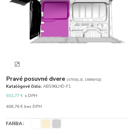
Zväčšiť obrázok
Pravé posuvné dvere
(3750(L3), 1886(H2))
Katalógové číslo:
ABS96LHD-F1
502,77
€
s DPH
408,76
€
bez DPH
FARBA