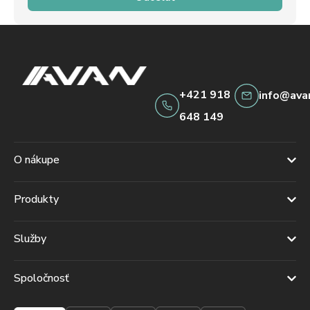
+421 918
info@ava
648 149
O nákupe
Produkty
Služby
Spoločnosť