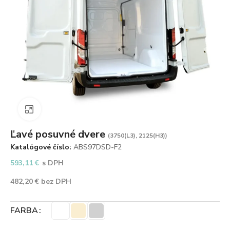
Zväčšiť obrázok
Ľavé posuvné dvere
(3750(L3), 2125(H3))
Katalógové číslo:
ABS97DSD-F2
593,11
€
s DPH
482,20
€
bez DPH
FARBA