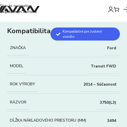
Skip to navigation
Skip to main content
Kompatibilita
Kompatibilné pre zvolené
vozidlo
ZNAČKA
Ford
MODEL
Transit FWD
ROK VÝROBY
2014 – Súčasnosť
RÁZVOR
3750(L3)
DĹŽKA NÁKLADOVÉHO PRIESTORU (MM)
3494