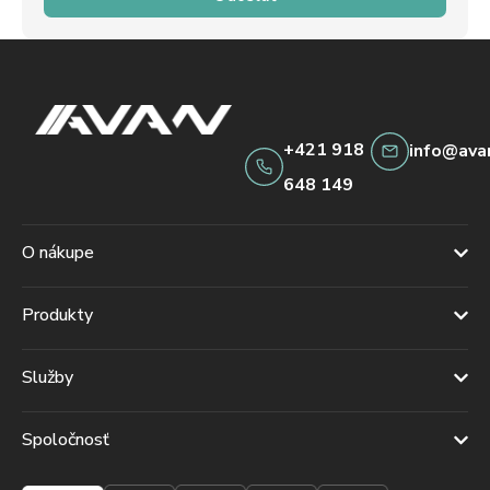
+421 918
info@ava
648 149
O nákupe
Produkty
Služby
Spoločnosť