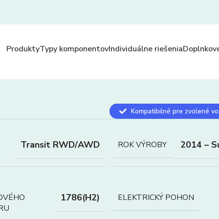
Produkty
Typy komponentov
Individuálne riešenia
Doplnkové
Kompatibilné pre zvolené vo
Transit RWD/AWD
2014 – S
ROK VÝROBY
1786(H2)
OVÉHO
ELEKTRICKÝ POHON
RU