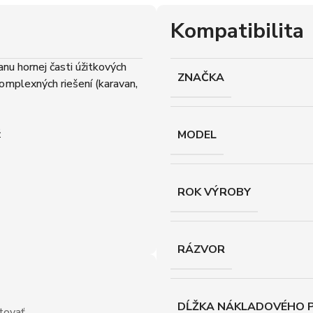
Kompatibilita
u hornej časti úžitkových
ZNAČKA
omplexných riešení (karavan,
ž
MODEL
ROK VÝROBY
RÁZVOR
DĹŽKA NÁKLADOVÉHO P
tovať.