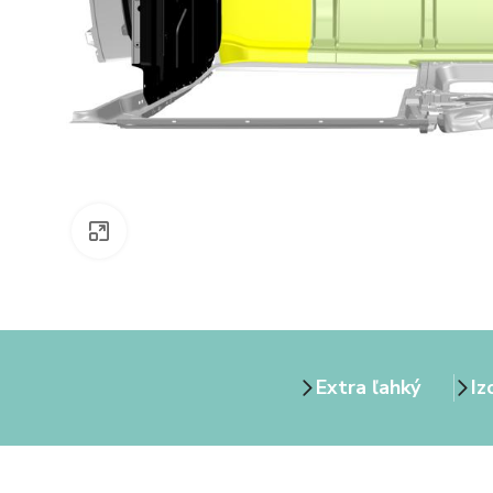
Zväčšiť obrázok
Extra ľahký
Iz