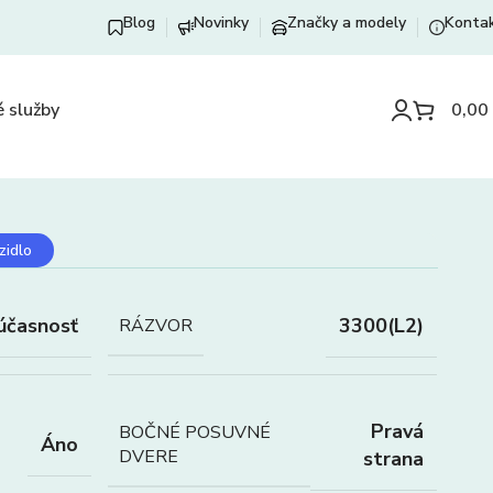
Blog
Novinky
Značky a modely
Konta
 služby
0,00
zidlo
účasnosť
3300(L2)
RÁZVOR
Pravá
BOČNÉ POSUVNÉ
Áno
DVERE
strana