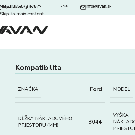
+421 905 573 676
info@avan.sk
Skip to navigation
Po - Pi 8:00 - 17:00
Skip to main content
Kompatibilita
Ford
ZNAČKA
MODEL
VÝŠKA
DĹŽKA NÁKLADOVÉHO
3044
NÁKLAD
PRIESTORU (MM)
PRIESTO