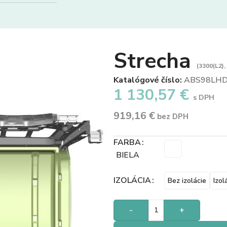
Strecha
(3300(L2),
Katalógové číslo:
ABS98LHD
1 130,57
€
s DPH
919,16
€
bez DPH
FARBA
BIELA
IZOLÁCIA
Bez izolácie
Izol
-
+