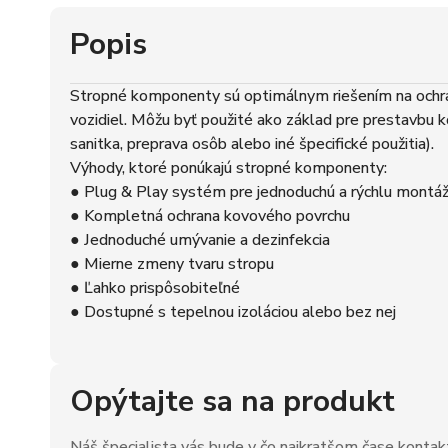
Popis
Stropné komponenty sú optimálnym riešením na ochran
vozidiel. Môžu byť použité ako základ pre prestavbu k
sanitka, preprava osôb alebo iné špecifické použitia).
Výhody, ktoré ponúkajú stropné komponenty:
● Plug & Play systém pre jednoduchú a rýchlu montá
● Kompletná ochrana kovového povrchu
● Jednoduché umývanie a dezinfekcia
● Mierne zmeny tvaru stropu
● Ľahko prispôsobiteľné
● Dostupné s tepelnou izoláciou alebo bez nej
Opýtajte sa na produkt
Náš špecialista vás bude v čo najkratšom čase kontak