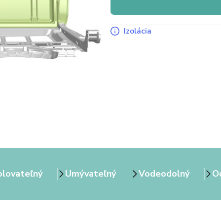
Izolácia
olovateľný
Umývateľný
Vodeodolný
Od