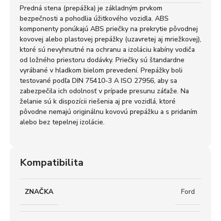
Predná stena (prepážka) je základným prvkom
bezpečnosti a pohodlia úžitkového vozidla. ABS
komponenty ponúkajú ABS priečky na prekrytie pôvodnej
kovovej alebo plastovej prepážky (uzavretej aj mriežkovej),
ktoré sú nevyhnutné na ochranu a izoláciu kabíny vodiča
od ložného priestoru dodávky. Priečky sú štandardne
vyrábané v hladkom bielom prevedení. Prepážky boli
testované podľa DIN 75410-3 A ISO 27956, aby sa
zabezpečila ich odolnosť v prípade presunu záťaže. Na
želanie sú k dispozícii riešenia aj pre vozidlá, ktoré
pôvodne nemajú originálnu kovovú prepážku a s pridaním
alebo bez tepelnej izolácie.
Kompatibilita
ZNAČKA
Ford