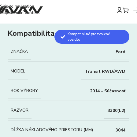
Skip to navigation
Skip to main content
Kompatibilita
Kompatibilné pre zvolené
vozidlo
ZNAČKA
Ford
MODEL
Transit RWD/AWD
ROK VÝROBY
2014 – Súčasnosť
RÁZVOR
3300(L2)
DĹŽKA NÁKLADOVÉHO PRIESTORU (MM)
3044