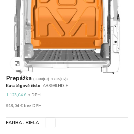
Zväčšiť obrázok
Prepážka
(3300(L2), 1786(H2))
Katalógové číslo:
ABS98LHD-E
1 123,04
€
s DPH
913,04
€
bez DPH
FARBA
BIELA