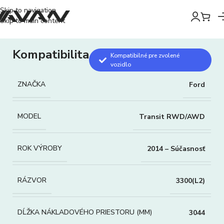
Skip to navigation
Skip to main content
Kompatibilita
Kompatibilné pre zvolené
vozidlo
ZNAČKA
Ford
MODEL
Transit RWD/AWD
ROK VÝROBY
2014 – Súčasnosť
RÁZVOR
3300(L2)
DĹŽKA NÁKLADOVÉHO PRIESTORU (MM)
3044