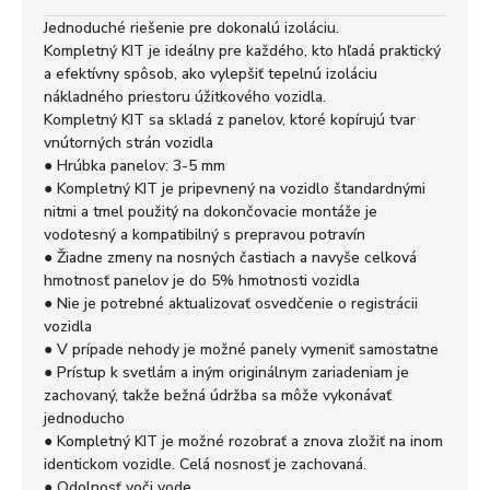
Jednoduché riešenie pre dokonalú izoláciu.
Kompletný KIT je ideálny pre každého, kto hľadá praktický
a efektívny spôsob, ako vylepšiť tepelnú izoláciu
nákladného priestoru úžitkového vozidla.
Kompletný KIT sa skladá z panelov, ktoré kopírujú tvar
vnútorných strán vozidla
● Hrúbka panelov: 3-5 mm
● Kompletný KIT je pripevnený na vozidlo štandardnými
nitmi a tmel použitý na dokončovacie montáže je
vodotesný a kompatibilný s prepravou potravín
● Žiadne zmeny na nosných častiach a navyše celková
hmotnosť panelov je do 5% hmotnosti vozidla
● Nie je potrebné aktualizovať osvedčenie o registrácii
vozidla
● V prípade nehody je možné panely vymeniť samostatne
● Prístup k svetlám a iným originálnym zariadeniam je
zachovaný, takže bežná údržba sa môže vykonávať
jednoducho
● Kompletný KIT je možné rozobrať a znova zložiť na inom
identickom vozidle. Celá nosnosť je zachovaná.
● Odolnosť voči vode