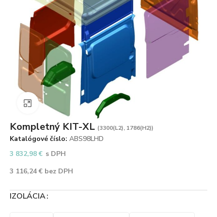
Zväčšiť obrázok
Kompletný KIT-XL
(3300(L2), 1786(H2))
Katalógové číslo:
ABS98LHD
3 832,98
€
s DPH
3 116,24
€
bez DPH
IZOLÁCIA