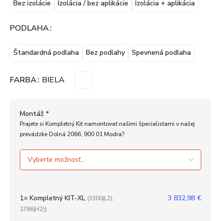
Bez izolácie
Izolácia / bez aplikácie
Izolácia + aplikácia
PODLAHA
Štandardná podlaha
Bez podlahy
Spevnená podlaha
FARBA
BIELA
Montáž
*
Prajete si Kompletný Kit namontovať našimi špecialistami v našej
prevádzke Dolná 2066, 900 01 Modra?
1×
Kompletný KIT-XL
3 832,98
€
(3300(L2),
1786(H2))