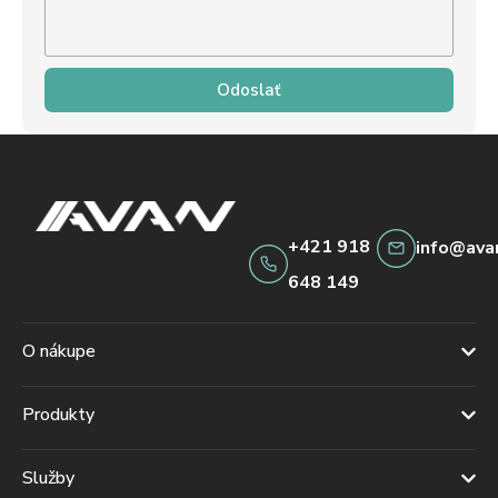
Odoslať
+421 918
info@ava
648 149
O nákupe
Produkty
Služby