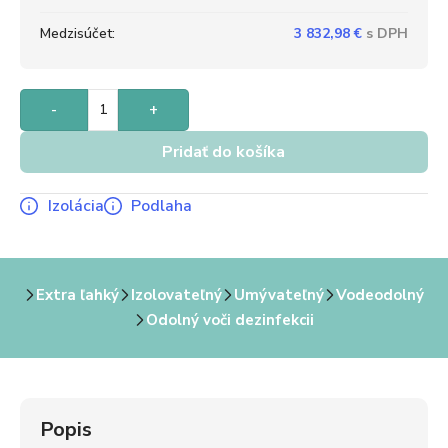
Medzisúčet:
3 832,98
€
-
+
Pridať do košíka
Izolácia
Podlaha
Extra ľahký
Izolovateľný
Umývateľný
Vodeodolný
Odolný voči dezinfekcii
Popis