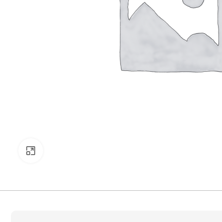
Zväčšiť obrázok