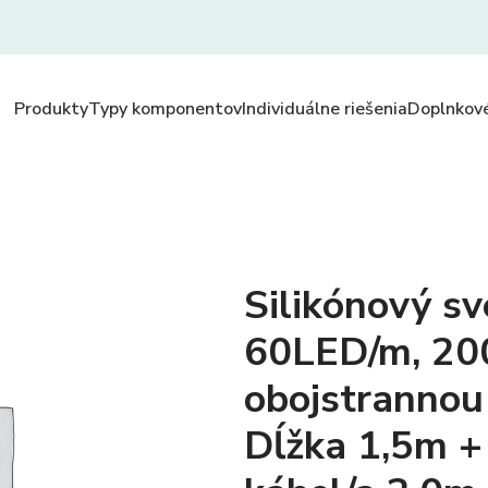
Produkty
Typy komponentov
Individuálne riešenia
Doplnkové
Silikónový sve
60LED/m, 20
obojstrannou
Dĺžka 1,5m + 