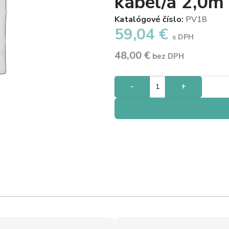
kábel/a 2,0m 
Katalógové číslo:
PV18
59,04
€
s DPH
48,00
€
bez DPH
-
+