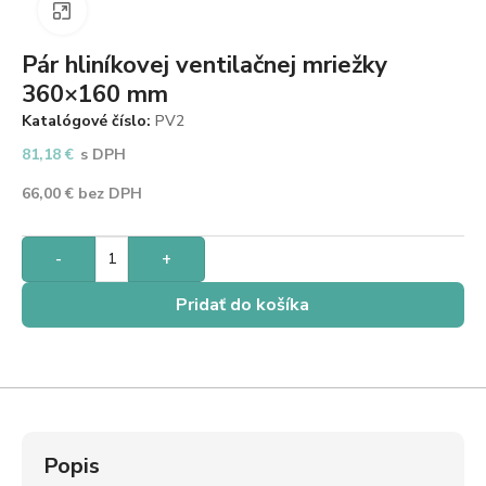
Zväčšiť obrázok
Pár hliníkovej ventilačnej mriežky
360×160 mm
Katalógové číslo:
PV2
81,18
€
s DPH
66,00
€
bez DPH
-
+
Pridať do košíka
Popis