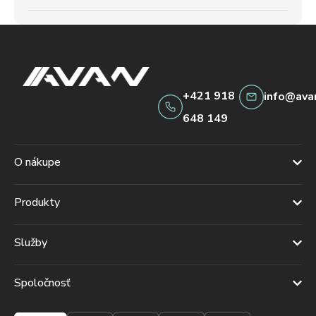
+421 918
info@ava
648 149
O nákupe
Produkty
Služby
Spoločnosť