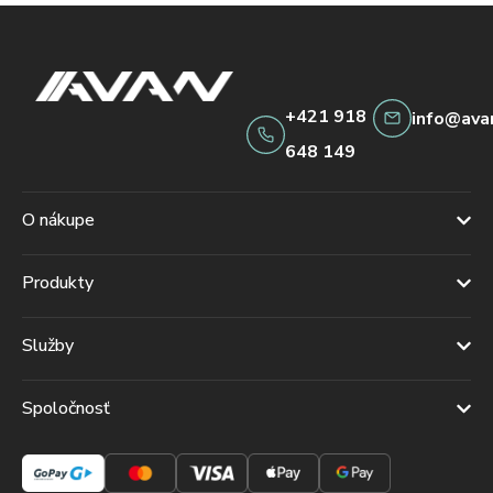
+421 918
info@ava
648 149
O nákupe
Produkty
Služby
Spoločnosť